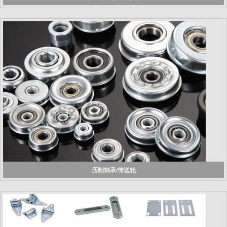
压制轴承/传送轮